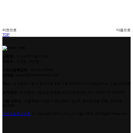
이전으로
다음으로
TOP
상호명 :
‌디지스트기술지주㈜
대표자 :
구재형, 최문종
사업자등록번호 : ‌
701-81-02944
이메일 : ‌
invest@dgistholdings.com
주소 :
대구광역시 동구 동대구로 465, 5층 509호(대구스케일업허브 건물) [41260]
보육공간 :
대구광역시 달성군 현풍읍 테크노중앙대로 333, DGIST R7 [42988]
서울 사무소 :
서울특별시 강남구 밤고개로 1길 10, 현대벤처빌 20층, 2023호
[06349]
개인정보처리방침
© Copyright 2026 디지스트기술지주㈜. All Rights Reserved